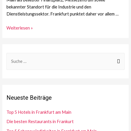
bekannter Standort für die Industrie und den
Dienstleistungssektor. Frankfurt punktet daher vor allem …
Frankfurt
Weiterlesen »
ist
eine
Reise
Wert
S
e
a
r
c
Neueste Beiträge
h
f
Top 5 Hotels in Frankfurt am Main
o
Die besten Restaurants in Frankurt
r